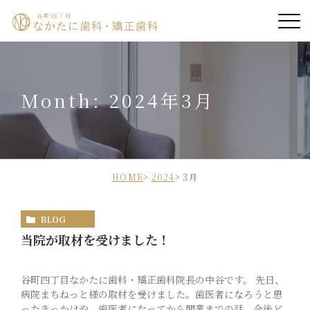
ホーム
Month: 2024年3月
院長紹介
医院紹介
診療案内
HOME
2024
3月
診療時間・アクセス
BLOG
当院が取材を受けました！
診療の流れ
谷町四丁目なかたに歯科・矯正歯科院長の中谷です。 先日、
病院まちねっと様の取材を受けました。歯医者になろうと思
症例
ったきっかけや、歯医者になってから開業までの話、今後ど