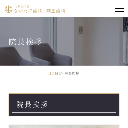
ホーム
院長挨拶
院長紹介
医院紹介
診療案内
HOME
院長挨拶
診療時間・アクセス
院長挨拶
診療の流れ
症例