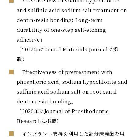
「Effectiveness of sodium hypochlorite
and sulfinic acid sodium salt treatment on
dentin-resin bonding: Long-term
durability of one-step self-etching
adhesive」
（2017年にDental Materials Journalに掲
載）
「Effectiveness of pretreatment with
phosphoric acid, sodium hypochlorite and
sulfinic acid sodium salt on root canal
dentin resin bonding」
（2020年にJournal of Prosthodontic
Researchに掲載）
「インプラント支持を利用した部分床義歯を用