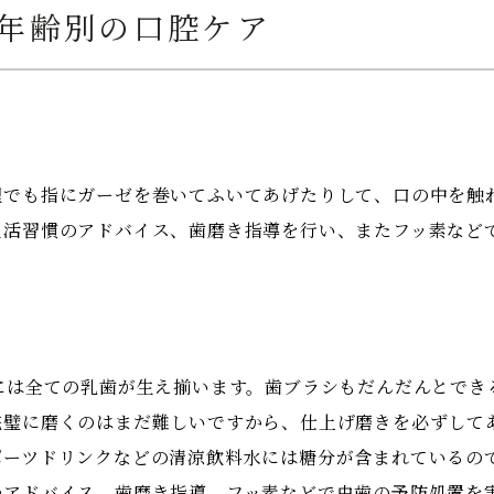
年齢別の口腔ケア
理でも指にガーゼを巻いてふいてあげたりして、口の中を触
生活習慣のアドバイス、歯磨き指導を行い、またフッ素など
には全ての乳歯が生え揃います。歯ブラシもだんだんとでき
完璧に磨くのはまだ難しいですから、仕上げ磨きを必ずして
ポーツドリンクなどの清涼飲料水には糖分が含まれているの
のアドバイス、歯磨き指導、フッ素などで虫歯の予防処置を