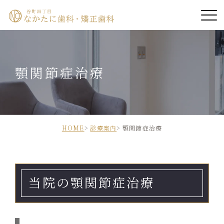
ホーム
顎関節症治療
院長紹介
医院紹介
診療案内
HOME
診療案内
顎関節症治療
診療時間・アクセス
当院の顎関節症治療
診療の流れ
症例