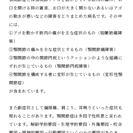
口を開ける時の雑音、お口が大きく開かないあるいはアゴ
の動きが悪いなどの障害をとりまとめた病名です。その中
には、
①アゴを動かす筋肉の痛がを主な症状のもの（咀嚼筋痛障
害）
②顎関節の痛みを主な症状とするもの（顎関節痛障害）
③顎関節の中の関節円板というクッションのような組織に
ずれが生じているもの（顎関節円板障害）
④顎関節を構成する骨に変形が生じているもの（変形性顎
関節症）
が含まれています。
また副症状として偏頭痛、肩こり、耳鳴りといった症状も
現れることがあります。顎関節症は多因子性疾患と言われ
ています。解剖学的要因・生理学的要因・外傷要因・咬合
要因・精神的要因・行動要因といくつかの要因がありま