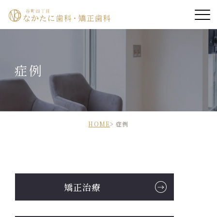
ホーム
症例
院長紹介
医院紹介
診療案内
HOME
症例
診療時間・アクセス
診療の流れ
矯正治療
症例