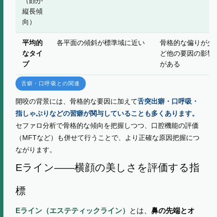
（顔が
縦長傾
向）
平均的
各平面の傾斜が標準域に近い
骨格的な偏りが少
なタイ
ど他の要因の影響
プ
がある
舌癖・口呼吸との関連
開咬の背景には、骨格的な要因に加えて
舌突出癖・口呼吸・
指しゃぶりなどの習癖が関与していることも多くあります。
セファロ分析で骨格的な傾向を把握しつつ、口腔機能の評価
（MFTなど）も併せて行うことで、より正確な原因把握につ
ながります。
Eライン——横顔の美しさを評価する指
標
Eライン（エステティックライン）
とは、
鼻の先端とオ