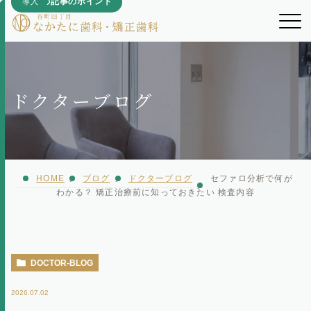
ホーム
ドクターブログ
院長紹介
医院紹介
HOME
ブログ
ドクターブログ
セファロ分析で何が
診療案内
わかる？ 矯正治療前に知っておきたい 検査内容
診療時間・アクセス
DOCTOR-BLOG
診療の流れ
2026.07.02