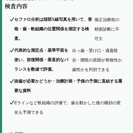
検査内容
セファロ分析は頭部X線写真を用いて、骨
矯正治療前の
格・歯・軟組織の位置関係を測定する検
精密診断に不
査。
可欠
代表的な測定点・基準平面を
出っ歯・受け口・過蓋咬
使い、前後関係・垂直的なバ
合・開咬の原因が骨格性か
ランスを数値で評価。
歯性かを判別できる
抜歯が必要かどうか・治療計画・予後の予測に直結する重
要な資料
Eラインなど軟組織の評価で、歯を動かした後の横顔の変
化も予測できる