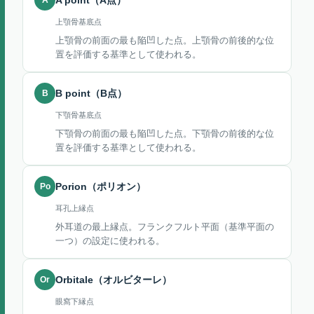
A point（A点）
上顎骨基底点
上顎骨の前面の最も陥凹した点。上顎骨の前後的な位
置を評価する基準として使われる。
B
B point（B点）
下顎骨基底点
下顎骨の前面の最も陥凹した点。下顎骨の前後的な位
置を評価する基準として使われる。
Po
Porion（ポリオン）
耳孔上縁点
外耳道の最上縁点。フランクフルト平面（基準平面の
一つ）の設定に使われる。
Or
Orbitale（オルビターレ）
眼窩下縁点