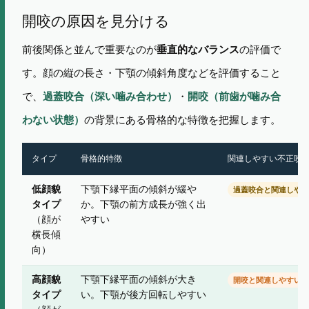
開咬の原因を見分ける
前後関係と並んで重要なのが
の評価で
垂直的なバランス
す。顔の縦の長さ・下顎の傾斜角度などを評価すること
で、
過蓋咬合（深い噛み合わせ）
・
開咬（前歯が噛み合
わない状態）
の背景にある骨格的な特徴を把握します。
タイプ
骨格的特徴
関連しやすい不正咬
低顔貌
下顎下縁平面の傾斜が緩や
過蓋咬合と関連しやす
タイプ
か。下顎の前方成長が強く出
（顔が
やすい
横長傾
向）
高顔貌
下顎下縁平面の傾斜が大き
開咬と関連しやすい
タイプ
い。下顎が後方回転しやすい