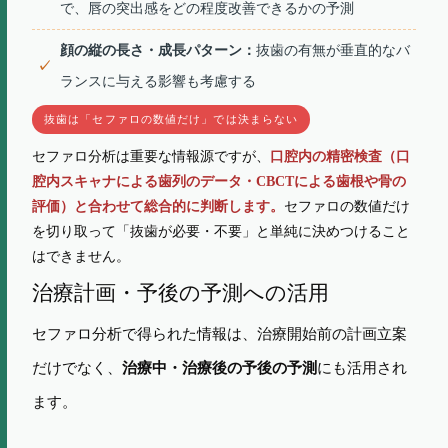
で、唇の突出感をどの程度改善できるかの予測
顔の縦の長さ・成長パターン：
抜歯の有無が垂直的なバ
ランスに与える影響も考慮する
抜歯は「セファロの数値だけ」では決まらない
セファロ分析は重要な情報源ですが、
口腔内の精密検査（口
腔内スキャナによる歯列のデータ・CBCTによる歯根や骨の
セファロの数値だけ
評価）と合わせて総合的に判断します。
を切り取って「抜歯が必要・不要」と単純に決めつけること
はできません。
治療計画・予後の予測への活用
セファロ分析で得られた情報は、治療開始前の計画立案
だけでなく、
にも活用され
治療中・治療後の予後の予測
ます。