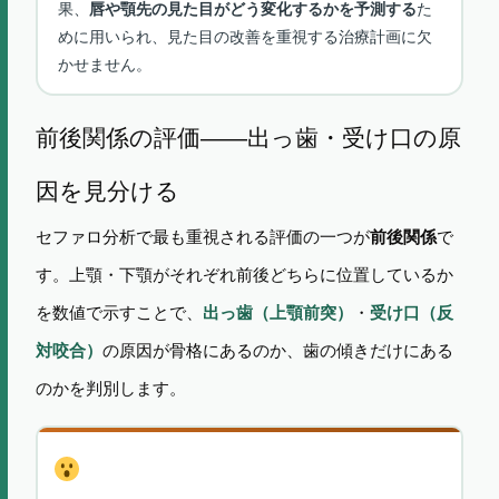
果、
た
唇や顎先の見た目がどう変化するかを予測する
めに用いられ、見た目の改善を重視する治療計画に欠
かせません。
前後関係の評価——出っ歯・受け口の原
因を見分ける
セファロ分析で最も重視される評価の一つが
で
前後関係
す。上顎・下顎がそれぞれ前後どちらに位置しているか
を数値で示すことで、
出っ歯（上顎前突）
・
受け口（反
対咬合）
の原因が骨格にあるのか、歯の傾きだけにある
のかを判別します。