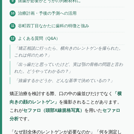
抜歯が必要かどうかの判断材料に
治療計画・予後の予測への活用
谷町四丁目なかたに歯科の特徴と強み
よくある質問（Q&A）
「矯正相談に行ったら、横向きのレントゲンを撮られた。
これは何のため？」
「出っ歯だと思っていたけど、実は顎の骨格の問題と言わ
れた。どうやってわかるの？」
「抜歯するかどうか、どんな基準で決めているの？」
矯正治療を検討する際、口の中の歯並びだけでなく
「横
を撮影されることがあります。
向きの顔のレントゲン」
これが
セファロ（頭部X線規格写真）
を用いた
セファロ
です。
分析
「なぜ顔全体のレントゲンが必要なのか」「何を測定し