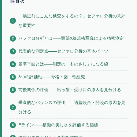
目次
「矯正前にこんな検査をするの？」セファロ分析の意外
な重要性
セファロ分析とは——頭部X線規格写真による精密測定
代表的な測定点——セファロ分析の基本パーツ
基準平面とは——測定の「ものさし」になる線
3つの評価軸——骨格・歯・軟組織
前後関係の評価——出っ歯・受け口の原因を見分ける
垂直的なバランスの評価——過蓋咬合・開咬の原因を見
分ける
Eライン——横顔の美しさを評価する指標