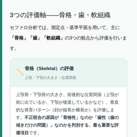
3つの評価軸——骨格・歯・軟組織
セファロ分析では、測定点・基準平面を用いて、主に
の3つの観点から評価を行いま
「骨格」「歯」「軟組織」
す。
骨格（Skeletal）の評価
上顎・下顎の大きさ・位置関係
上顎骨・下顎骨の大きさ、前後的な位置関係（上顎が
前に出ているか、下顎が後退しているかなど）、垂直
的な発育パターン（顔が縦長か横長か）を評価しま
す。
不正咬合の原因が「骨格性」なのか「歯性（歯の
傾きだけの問題）」なのかを判別する、最も重要な評
です。
価項目