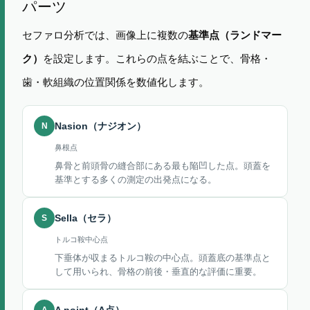
パーツ
セファロ分析では、画像上に複数の
基準点（ランドマー
を設定します。これらの点を結ぶことで、骨格・
ク）
歯・軟組織の位置関係を数値化します。
N
Nasion（ナジオン）
鼻根点
鼻骨と前頭骨の縫合部にある最も陥凹した点。頭蓋を
基準とする多くの測定の出発点になる。
S
Sella（セラ）
トルコ鞍中心点
下垂体が収まるトルコ鞍の中心点。頭蓋底の基準点と
して用いられ、骨格の前後・垂直的な評価に重要。
A