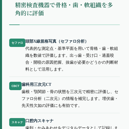
精密検査機器で骨格・歯・軟組織を多
角的に評価
頭部X線規格写真（セファロ分析）
セファロ
代表的な測定点・基準平面を用いて骨格・歯・軟組
織を数値で評価します。出っ歯・受け口・過蓋咬
合・開咬の原因把握、抜歯が必要かどうかの判断材
料として活用します。
歯科用三次元CT
CBCT
歯根・顎関節・骨の状態を三次元で精密に評価し、セ
ファロ分析（二次元）の情報を補完します。埋伏歯・
先天性欠如の評価にも有効です。
口腔内スキャナ
スキャナ
歯列・かみあわせをデジタルデータとして記録しま