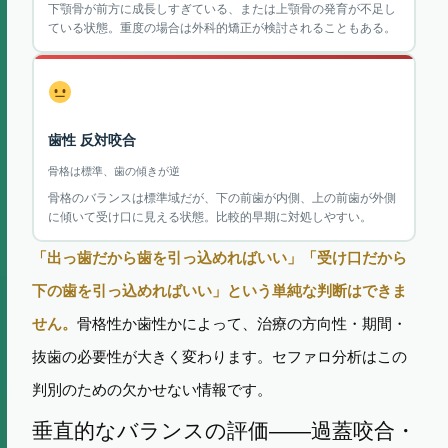
下顎骨が前方に成長しすぎている、または上顎骨の発育が不足し
ている状態。重度の場合は外科的矯正が検討されることもある。
歯性 反対咬合
骨格は標準、歯の傾きが逆
骨格のバランスは標準域だが、下の前歯が内側、上の前歯が外側
に傾いて受け口に見える状態。比較的早期に対処しやすい。
「出っ歯だから歯を引っ込めればいい」「受け口だから
下の歯を引っ込めればいい」という単純な判断はできま
せん。
骨格性か歯性かによって、治療の方向性・期間・
抜歯の必要性が大きく変わります。セファロ分析はこの
判別のための欠かせない情報です。
垂直的なバランスの評価——過蓋咬合・