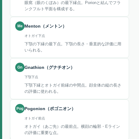
眼窩（眼のくぼみ）の最下縁点。Porionと結んでフラ
ンクフルト平面を構成する。
Me
Menton（メントン）
オトガイ下点
下顎の下縁の最下点。下顎の長さ・垂直的な評価に用
いられる。
Gn
Gnathion（グナチオン）
下顎下点
下顎下縁とオトガイ前縁の中間点。顔全体の縦の長さ
の評価に使われる。
Pog
Pogonion（ポゴニオン）
オトガイ前点
オトガイ（あご先）の最前点。横顔の輪郭・Eライン
の評価に重要な点。