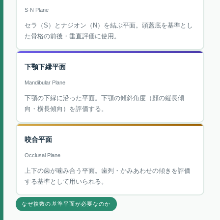
S-N Plane
セラ（S）とナジオン（N）を結ぶ平面。頭蓋底を基準とし
た骨格の前後・垂直評価に使用。
下顎下縁平面
Mandibular Plane
下顎の下縁に沿った平面。下顎の傾斜角度（顔の縦長傾
向・横長傾向）を評価する。
咬合平面
Occlusal Plane
上下の歯が噛み合う平面。歯列・かみあわせの傾きを評価
する基準として用いられる。
なぜ複数の基準平面が必要なのか