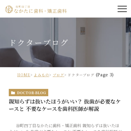
ホーム
ドクターブログ
院長紹介
医院紹介
(Page 3)
診療案内
HOME
よみもの
ブログ
ドクターブログ
診療時間・アクセス
DOCTOR-BLOG
親知らずは抜いたほうがいい？ 抜歯が必要なケ
ースと 不要なケースを歯科医師が解説
診療の流れ
谷町四丁目なかたに歯科・矯正歯科 親知らずは抜いたほ
症例